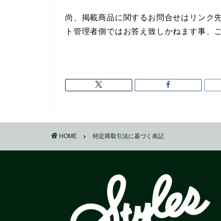
尚、掲載商品に関するお問合せはリンク
ト管理者側ではお答え致しかねます事、
HOME
特定商取引法に基づく表記