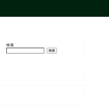
検索
検索