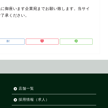
先に御座います企業宛までお願い致します。当サイ
ご了承ください。
店舗一覧
採用情報（求人）