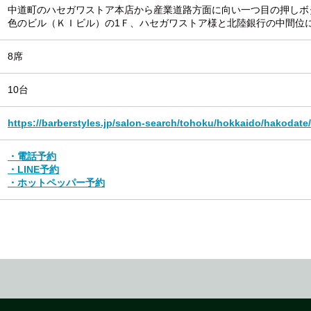
中道町のハセガワストア本店から産業道路方面に向い一つ目の押しボ
色のビル（ＫＩビル）の1Ｆ、ハセガワストア様と北陸銀行の中間位
8席
10台
https://barberstyles.jp/salon-search/tohoku/hokkaido/hakodate/
・電話予約
・LINE予約
・ホットペッパー予約