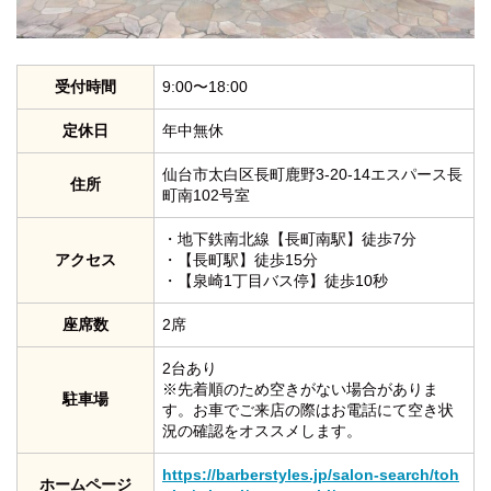
受付時間
9:00〜18:00
定休日
年中無休
仙台市太白区長町鹿野
3-20-14
エスパース長
住所
町南
102
号室
・地下鉄南北線【長町南駅】徒歩7分
アクセス
・【長町駅】徒歩15分
・【泉崎1丁目バス停】徒歩10秒
座席数
2席
2台あり
※先着順のため空きがない場合がありま
駐車場
す。お車でご来店の際はお電話にて空き状
況の確認をオススメします。
https://barberstyles.jp/salon-search/toh
ホームページ